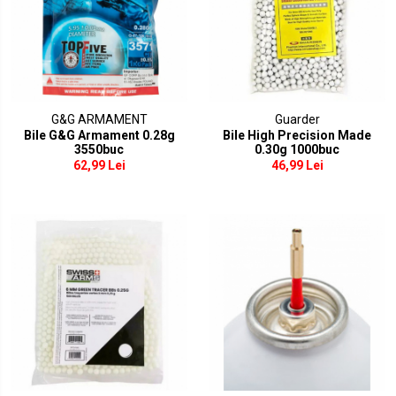
Modificare corp arma
Catari / Inaltatoare
Monturi curele
Protectii sine RIS
Cutii acumulatori
G&G ARMAMENT
Guarder
Bile G&G Armament 0.28g
Bile High Precision Made
RIS / Baze montare
3550buc
0.30g 1000buc
Alte accesorii
62,99 Lei
46,99 Lei
Amortizoare/Tracer/Accesorii
Adaptoare
Amortizoare
Extensii teava
Tracer
Supresoare flama
Bipoduri
Lanterne/Accesorii