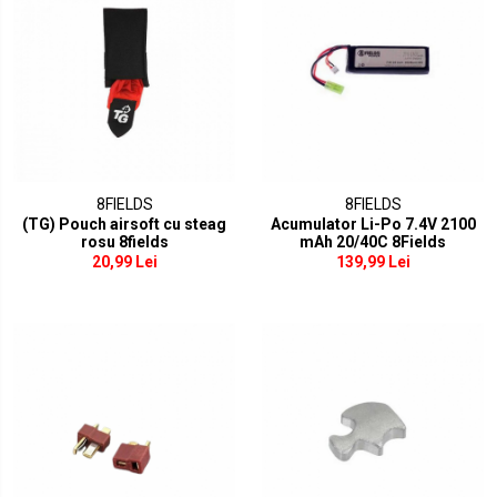
8FIELDS
8FIELDS
(TG) Pouch airsoft cu steag
Acumulator Li-Po 7.4V 2100
rosu 8fields
mAh 20/40C 8Fields
20,99 Lei
139,99 Lei