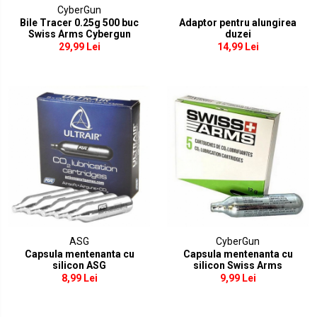
CyberGun
Tinte antrenament
Bile Tracer 0.25g 500 buc
Adaptor pentru alungirea
Swiss Arms Cybergun
duzei
Pat/Maner arma
29,99 Lei
14,99 Lei
Pat replica
Maner replica
Uluc replica
Alte accesorii
Vopsele camuflaj
ASG
CyberGun
Capsula mentenanta cu
Capsula mentenanta cu
silicon ASG
silicon Swiss Arms
8,99 Lei
9,99 Lei