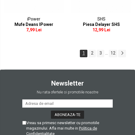
iPower
SHS
Mufe Deans IPower
Piesa Delayer SHS
7,99 Lei
12,99 Lei
1
2
3
...
12
Newsletter
Nu rata ofertele si promotiile noastre
Vreau sa primesc newsletter cu promotiile
magazinului. Afla mai multe in
Politica de
Confidentialitate