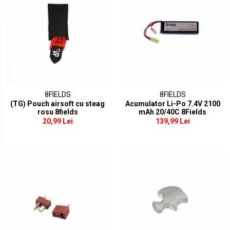
8FIELDS
8FIELDS
(TG) Pouch airsoft cu steag
Acumulator Li-Po 7.4V 2100
rosu 8fields
mAh 20/40C 8Fields
20,99 Lei
139,99 Lei