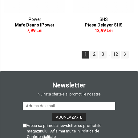
iPower
SHS
Mufe Deans IPower
Piesa Delayer SHS
7,99 Lei
12,99 Lei
1
2
3
...
12
Newsletter
Nu rata ofertele si promotiile noastre
Vreau sa primesc newsletter cu promotiile
magazinului. Afla mai multe in
Politica de
Confidentialitate