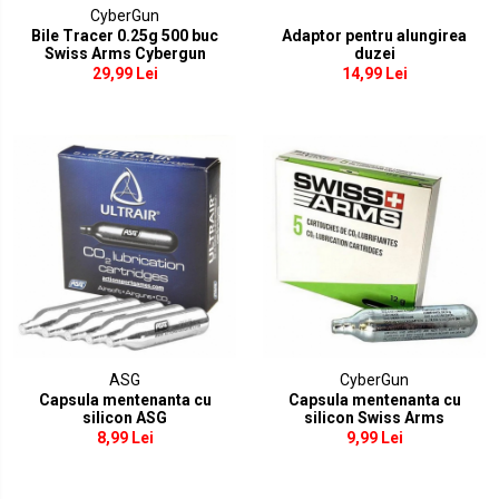
CyberGun
Tinte antrenament
Bile Tracer 0.25g 500 buc
Adaptor pentru alungirea
Swiss Arms Cybergun
duzei
Pat/Maner arma
29,99 Lei
14,99 Lei
Pat replica
Maner replica
Uluc replica
Alte accesorii
Vopsele camuflaj
ASG
CyberGun
Capsula mentenanta cu
Capsula mentenanta cu
silicon ASG
silicon Swiss Arms
8,99 Lei
9,99 Lei