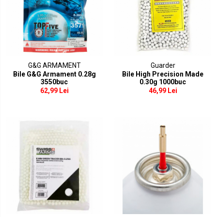
Modificare corp arma
Catari / Inaltatoare
Monturi curele
Protectii sine RIS
Cutii acumulatori
G&G ARMAMENT
Guarder
Bile G&G Armament 0.28g
Bile High Precision Made
RIS / Baze montare
3550buc
0.30g 1000buc
Alte accesorii
62,99 Lei
46,99 Lei
Amortizoare/Tracer/Accesorii
Adaptoare
Amortizoare
Extensii teava
Tracer
Supresoare flama
Bipoduri
Lanterne/Accesorii