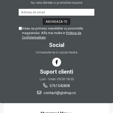
Nu rata ofertele si promotiile noastre
Modificare corp arma
Catari / Inaltatoare
Monturi curele
Protectii sine RIS
Vreau sa primesc newsletter cu promotiile
Cutii acumulatori
magazinului. Afla mai multe in
Politica de
Confidentialitate
RIS / Baze montare
Social
Alte accesorii
Urmareste-ne in social media
Amortizoare/Tracer/Accesorii
Adaptoare
Amortizoare
Suport clienti
Extensii teava
Luni - Vineri 09:00-18:00
Tracer
0761542808
Supresoare flama
contact@gtshop.ro
Bipoduri
Lanterne/Accesorii