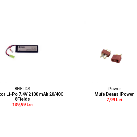
8FIELDS
iPower
or Li-Po 7.4V 2100 mAh 20/40C
Mufe Deans IPower
8Fields
7,99 Lei
139,99 Lei