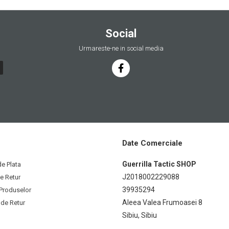
Social
Urmareste-ne in social media
Date Comerciale
Guerrilla Tactic SHOP
e Plata
J2018002229088
de Retur
39935294
 Produselor
Aleea Valea Frumoasei 8
 de Retur
Sibiu, Sibiu