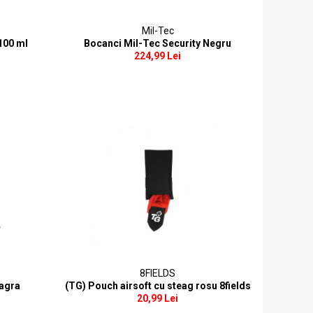
Mil-Tec
100 ml
Bocanci Mil-Tec Security Negru
224,99 Lei
8FIELDS
eagra
(TG) Pouch airsoft cu steag rosu 8fields
20,99 Lei