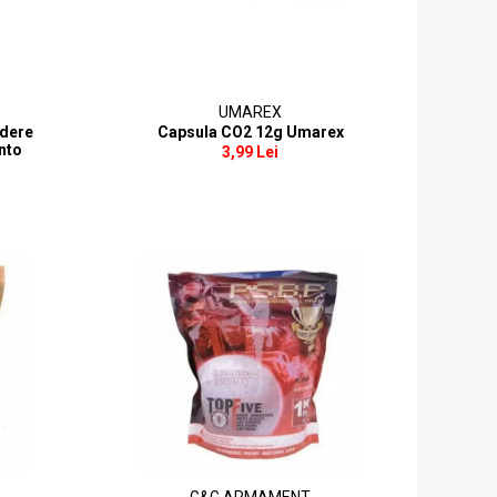
UMAREX
ndere
Capsula CO2 12g Umarex
nto
3,99 Lei