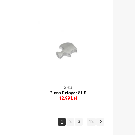
SHS
Piesa Delayer SHS
12,99 Lei
1
2
3
...
12