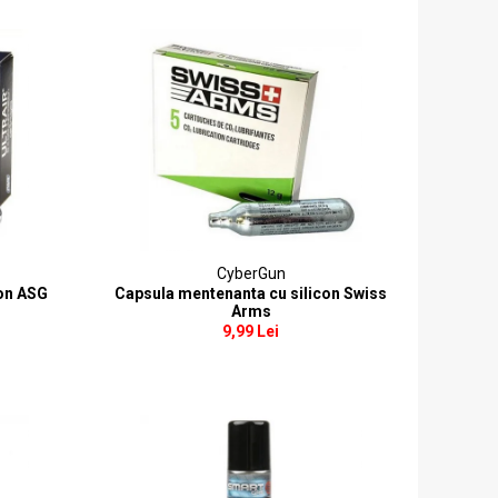
CyberGun
con ASG
Capsula mentenanta cu silicon Swiss
Arms
9,99 Lei