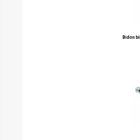
Pusti pentru lunetisti
Manuale
Electrice
Pe Gaz
Bidon bi
Pusti mitraliera (SMG)
Electrice
Pe gaz
Mitraliere de companie (SAW)
Pusti shotgun
Manuale
Electrice
Grenade / Mine
Aruncatoare de grenade
Lansatoare de rachete
Bile airsoft