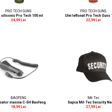
PRO TECH GUNS
PRO TECH GUNS
i siliconic Pro Tech 100 ml
Ulei teflonat Pro Tech Guns 
24,99 Lei
22,99 Lei
BAOFENG
Mil-Tec
rcator masina C-5H Baofeng
Sapca Mil-Tec Security N
18,99 Lei
27,99 Lei