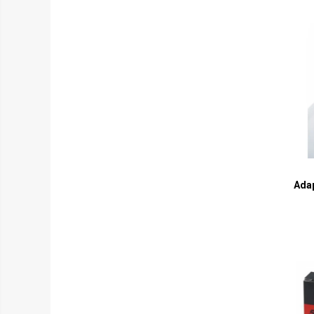
Hop-Up
Kituri upgrade
Mosfet / Alarme
Motoare
Parti mecanice
Pistoane / Capete pistoane
Selectorare de tir
Tappet plate
Pentru pusti sniper
SVD Dragunov
Adap
VSR10 / BAR10 / MB03
Well MB01/4/5/8 (L96)
Well MB06 (SR-2)
Well MB44 / TM AWS
M24
Altele
Arcuri / Ghidaje