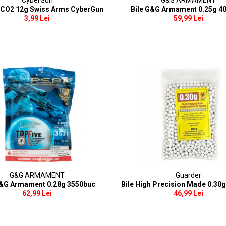
CyberGun
G&G ARMAMENT
 CO2 12g Swiss Arms CyberGun
Bile G&G Armament 0.25g 4
3,99 Lei
59,99 Lei
G&G ARMAMENT
Guarder
G&G Armament 0.28g 3550buc
Bile High Precision Made 0.30
62,99 Lei
46,99 Lei