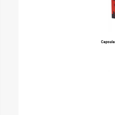
Pentru pistoale
HPA
Optica
Binocluri
Lunete
Capsula
Red dot
Night vision
Laser
Rangefinder
Accesorii
Incarcatoare
Asalt / SMG
Pistol
Sniper
Tevi de precizie
AEG 229-363mm