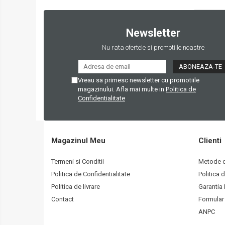
Bocanci
Cagule
Sepci
Newsletter
Esarfe
Nu rata ofertele si promotiile noastre
Patch-uri
Echipament protectie
Vreau sa primesc newsletter cu promotiile
Ochelari
magazinului. Afla mai multe in
Politica de
Casti
Confidentialitate
Huse casca
Masti
Manusi
Magazinul Meu
Clienti
Genunchiere / Cotiere
Termeni si Conditii
Metode d
Port utilitare Molle
Politica de Confidentialitate
Politica 
Dump Pouch
Politica de livrare
Garantia
Port incarcator pistol
Contact
Formular
Port incarcator asalt
ANPC
Utilitar / Admin / Medic