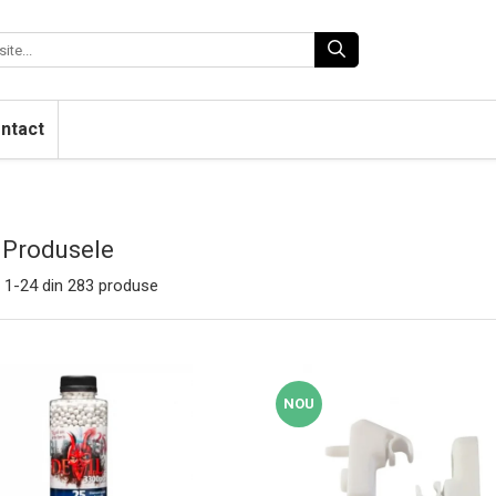
ntact
 Produsele
1-
24
din
283
produse
NOU