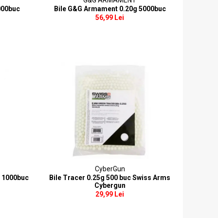
G&G ARMAMENT
000buc
Bile G&G Armament 0.20g 5000buc
56,99 Lei
CyberGun
g 1000buc
Bile Tracer 0.25g 500 buc Swiss Arms
Cybergun
29,99 Lei