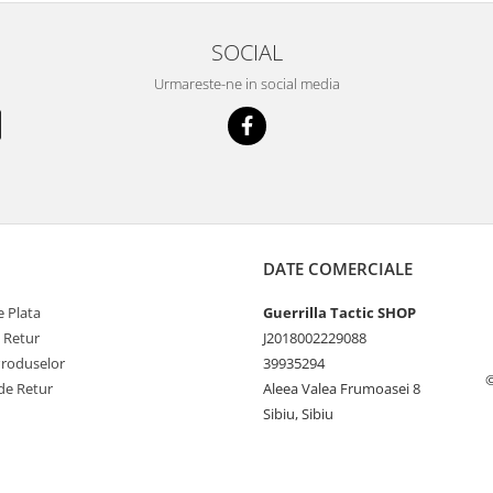
SOCIAL
Urmareste-ne in social media
DATE COMERCIALE
 Plata
Guerrilla Tactic SHOP
e Retur
J2018002229088
Produselor
39935294
©
de Retur
Aleea Valea Frumoasei 8
Sibiu, Sibiu