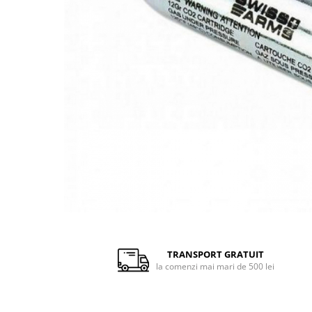
Pusti pentru lunetisti
Manuale
Electrice
Pe Gaz
Pusti mitraliera (SMG)
Electrice
Pe gaz
Mitraliere de companie (SAW)
Pusti shotgun
Manuale
Electrice
Grenade / Mine
Distribuie
pe
Aruncatoare de grenade
Facebook
TRANSPORT GRATUIT
Lansatoare de rachete
la comenzi mai mari de 500 lei
Consumabile
Bile airsoft