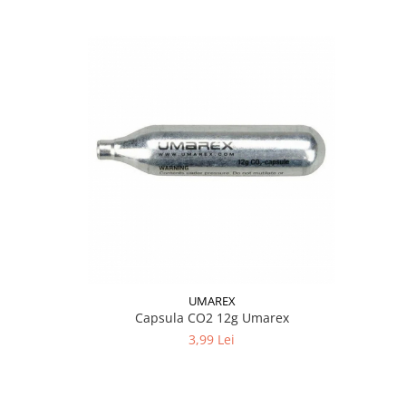
Hop-Up
Kituri upgrade
Mosfet / Alarme
Motoare
Parti mecanice
Pistoane / Capete pistoane
Selectorare de tir
Tappet plate
Pentru pusti sniper
SVD Dragunov
VSR10 / BAR10 / MB03
Well MB01/4/5/8 (L96)
UMAREX
Well MB06 (SR-2)
Capsula CO2 12g Umarex
Well MB44 / TM AWS
3,99 Lei
M24
Altele
Arcuri / Ghidaje