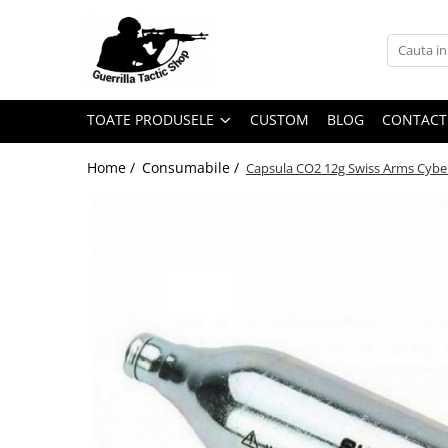
Toate Produsele
Arme airsoft
TOATE PRODUSELE
CUSTOM
BLOG
CONTACT
Pistoale
Pistoale cu recul (Gaz)
Home /
Consumabile /
Capsula CO2 12g Swiss Arms Cyb
Pistoale cu recul (CO2)
Pistoale fara recul (Gaz)
Pistoale fara recul (CO2)
Pistoale electrice
Pistoale manuale (spring)
Pusti de asalt
Electrice
Pe gaz
Manuale
HPA