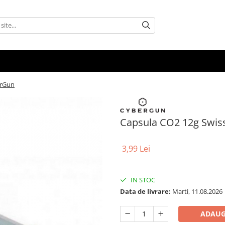
erGun
Capsula CO2 12g Swi
3,99 Lei
IN STOC
Data de livrare:
Marti, 11.08.2026
ADAUG