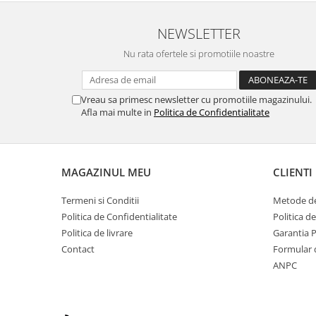
Pentru pistoale
NEWSLETTER
HPA
Nu rata ofertele si promotiile noastre
Optica
Binocluri
Vreau sa primesc newsletter cu promotiile magazinului.
Lunete
Afla mai multe in
Politica de Confidentialitate
Red dot
Night vision
Laser
MAGAZINUL MEU
CLIENTI
Rangefinder
Accesorii
Termeni si Conditii
Metode de
Incarcatoare
Politica de Confidentialitate
Politica d
Asalt / SMG
Politica de livrare
Garantia 
Contact
Formular 
Pistol
ANPC
Sniper
Tevi de precizie
AEG 229-363mm