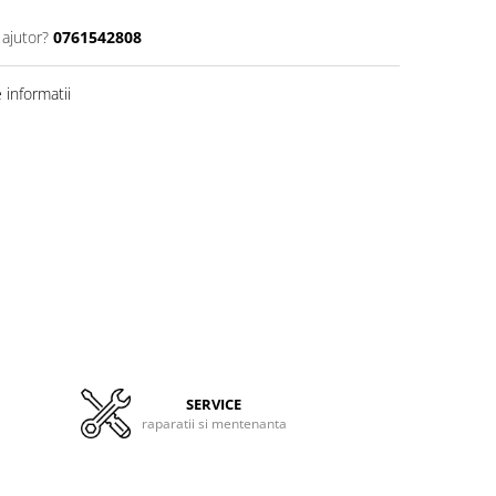
 ajutor?
0761542808
informatii
SERVICE
raparatii si mentenanta