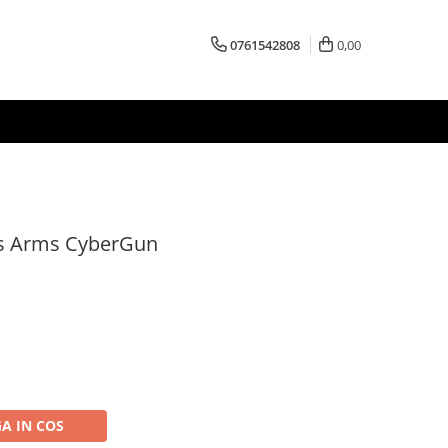
0761542808
0,00
ss Arms CyberGun
A IN COS