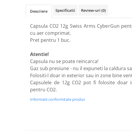
Bile 0.12 - 0.18
Specificatii
Review-uri
(0)
Descriere
Bile 0.20 - 0.28
Bile 0.30 - 0.36
Capsula CO2 12g Swiss Arms CyberGun pentr
Bile 0.40 - 0.50
cu aer comprimat.
Gaz si CO2
Pret pentru 1 buc.
Gaz
CO2
Atentie!
Intretinere
Capsula nu se poate reincarca!
Gaz sub presiune - nu il expuneti la caldura sa
Piese si accesorii
Folositi-l doar in exterior sau in zone bine vent
Pentru arme electrice
Capsulele de 12g CO2 pot fi folosite doar 
Arcuri si ghidaje
pentru CO2.
Acumulatori / Alimentatoare
Informatii conformitate produs
Bucse / Rulmenti
Cablaje / Contacte
Carcase gearbox
Cilindrii / Capete cilindrii
Duze aer