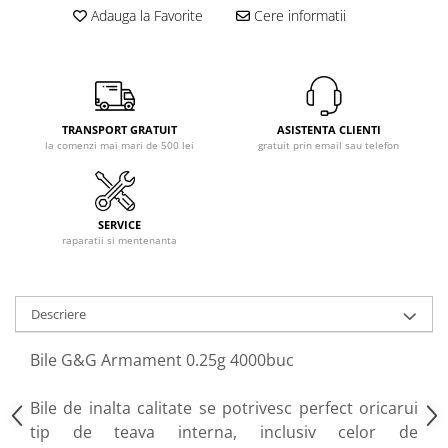
Red dot
Adauga la Favorite
Cere informatii
Veste tactice
Night vision
Statii Radio
Laser
Igiena personala
Rangefinder
Accesorii
Camere video sport
TRANSPORT GRATUIT
ASISTENTA CLIENTI
Incarcatoare
Hrana (MRE)
la comenzi mai mari de 500 lei
gratuit prin email sau telefon
Asalt / SMG
Pistol
Sniper
SERVICE
raparatii si mentenanta
Tevi de precizie
AEG 229-363mm
AEG 364-499mm
Descriere
AEG 500-715mm
Pentru Sniper
Bile G&G Armament 0.25g 4000buc
Modificare corp arma
Bile de inalta calitate se potrivesc perfect oricarui
Catari / Inaltatoare
tip de teava interna, inclusiv celor de
Monturi curele