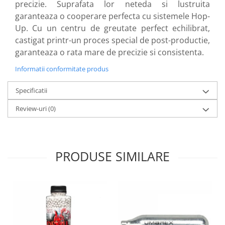
precizie. Suprafata lor neteda si lustruita
Protectii sine RIS
garanteaza o cooperare perfecta cu sistemele Hop-
Cutii acumulatori
Up. Cu un centru de greutate perfect echilibrat,
RIS / Baze montare
castigat printr-un proces special de post-productie,
Alte accesorii
garanteaza o rata mare de precizie si consistenta.
Amortizoare/Tracer/Accesorii
Informatii conformitate produs
Adaptoare
Amortizoare
Specificatii
Extensii teava
Review-uri
(0)
Tracer
Supresoare flama
Bipoduri
PRODUSE SIMILARE
Lanterne/Accesorii
Tinte antrenament
Pat/Maner arma
Pat replica
Maner replica