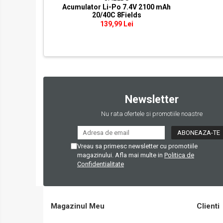
Hop-Up
Acumulator Li-Po 7.4V 2100 mAh
20/40C 8Fields
Kituri upgrade
139,99 Lei
Mosfet / Alarme
Motoare
Parti mecanice
Pistoane / Capete pistoane
Selectorare de tir
Tappet plate
Newsletter
Pentru pusti sniper
Nu rata ofertele si promotiile noastre
SVD Dragunov
VSR10 / BAR10 / MB03
Vreau sa primesc newsletter cu promotiile
Well MB01/4/5/8 (L96)
magazinului. Afla mai multe in
Politica de
Confidentialitate
Well MB06 (SR-2)
Well MB44 / TM AWS
M24
Altele
Magazinul Meu
Clienti
Arcuri / Ghidaje