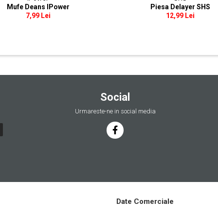
Mufe Deans IPower
Piesa Delayer SHS
7,99 Lei
12,99 Lei
Social
Urmareste-ne in social media
Date Comerciale