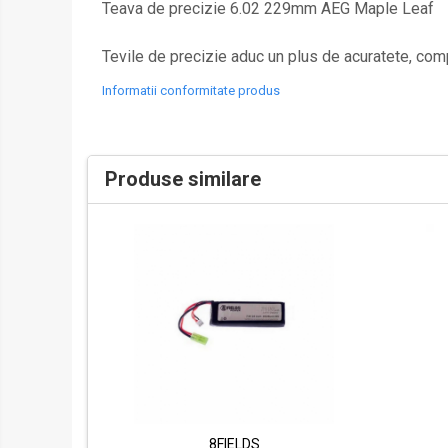
Teava de precizie 6.02 229mm AEG Maple Leaf
Bile 0.12 - 0.18
Bile 0.20 - 0.28
Tevile de precizie aduc un plus de acuratete, comp
Bile 0.30 - 0.36
Bile 0.40 - 0.50
Informatii conformitate produs
Gaz si CO2
Gaz
CO2
Produse similare
Intretinere
Pentru arme electrice
Arcuri si ghidaje
Acumulatori / Alimentatoare
Bucse / Rulmenti
Cablaje / Contacte
Carcase gearbox
Cilindrii / Capete cilindrii
Duze aer
8FIELDS