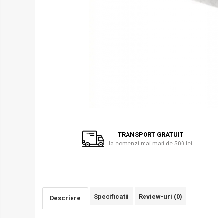
Pusti pentru lunetisti
Manuale
Electrice
Pe Gaz
Pusti mitraliera (SMG)
Electrice
Pe gaz
Mitraliere de companie (SAW)
Distribuie
Pusti shotgun
pe
TRANSPORT GRATUIT
Manuale
Facebook
la comenzi mai mari de 500 lei
Electrice
Grenade / Mine
Aruncatoare de grenade
Lansatoare de rachete
Specificatii
Review-uri
(0)
Descriere
Bile airsoft