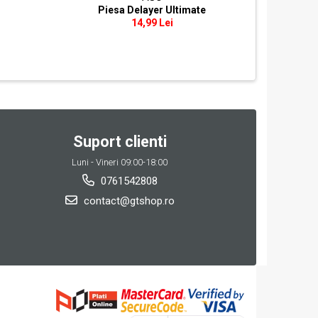
Piesa Delayer Ultimate
Cablu
14,99 Lei
Suport clienti
Luni - Vineri 09:00-18:00
0761542808
contact@gtshop.ro