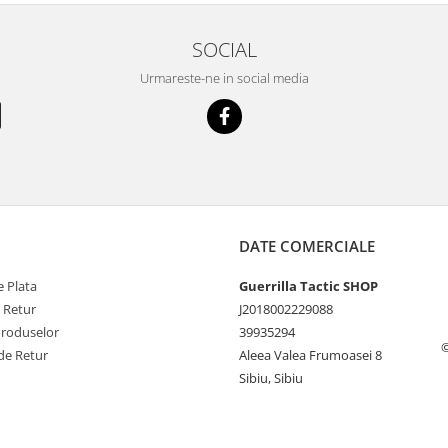
SOCIAL
Urmareste-ne in social media
DATE COMERCIALE
 Plata
Guerrilla Tactic SHOP
e Retur
J2018002229088
Produselor
39935294
©
de Retur
Aleea Valea Frumoasei 8
Sibiu, Sibiu