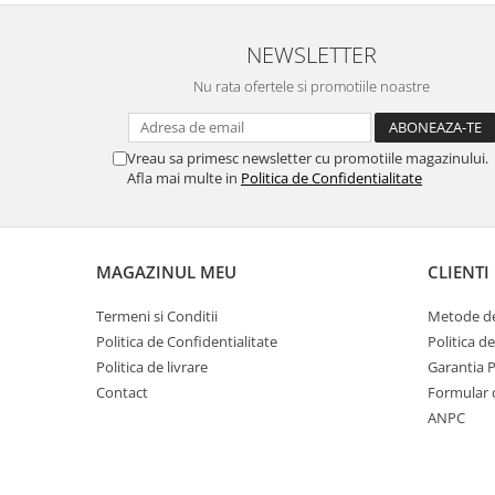
AEG 364-499mm
AEG 500-715mm
NEWSLETTER
Pentru Sniper
Nu rata ofertele si promotiile noastre
Modificare corp arma
Catari / Inaltatoare
Vreau sa primesc newsletter cu promotiile magazinului.
Monturi curele
Afla mai multe in
Politica de Confidentialitate
Protectii sine RIS
Cutii acumulatori
RIS / Baze montare
MAGAZINUL MEU
CLIENTI
Alte accesorii
Amortizoare/Tracer/Accesorii
Termeni si Conditii
Metode de
Politica de Confidentialitate
Politica d
Adaptoare
Politica de livrare
Garantia 
Amortizoare
Contact
Formular 
Extensii teava
ANPC
Tracer
Supresoare flama
Bipoduri