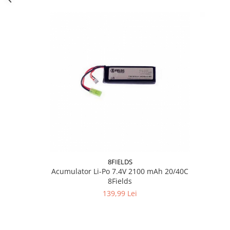
Pentru pistoale
HPA
Optica
Binocluri
Lunete
Red dot
Night vision
Laser
Rangefinder
Accesorii
Incarcatoare
8FIELDS
Asalt / SMG
Acumulator Li-Po 7.4V 2100 mAh 20/40C
8Fields
Pistol
139,99 Lei
Sniper
Tevi de precizie
AEG 229-363mm