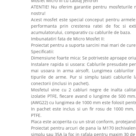
Mosfet Micro III cu cablaj Jefftron
Bile 0.12 - 0.18
ATENTIE! Nu oferim garantie pentru mosfeturile m
Bile 0.20 - 0.28
nostru!
Acest mosfet este special conceput pentru armele 
Bile 0.30 - 0.36
performanta prin cresterea ratei de foc si ext
Bile 0.40 - 0.50
acumulatorului, comparativ cu cablurile de baza.
Gaz si CO2
Imbunatatiri fata de Micro Mosfet II:
Proiectat pentru a suporta sarcini mai mari de cure
Gaz
Specificatii:
CO2
Dimensiune foarte mica: Se potriveste aproape ori
Intretinere
Instalare rapida si usoara: Cablurile presudate per
mai usoara in arma airsoft. Lungimea cablurilor 
Piese si accesorii
tipurile de arme. Pur si simplu taiati cablurile 
Pentru arme electrice
conectorii (inclusi in pachet).
Arcuri si ghidaje
Mosfetul vine cu 2 cabluri negre de inalta cali
Acumulatori / Alimentatoare
izolatie PTFE, fiecare avand o lungime de 500 mm
(AWG22) cu lungimea de 1000 mm este folosit pentr
Bucse / Rulmenti
In pachet este inclus si un fir rosu de 1000 mm,
Cablaje / Contacte
PTFE.
Carcase gearbox
Placa este acoperita cu un strat conform, protejand 
Cilindrii / Capete cilindrii
Proiectat pentru arcuri de pana la M170 (echivalen
simplu sau 35A la foc in rafala pentru maxim 30 de
Duze aer