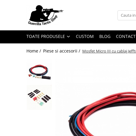
Toate Produsele
Arme airsoft
TOATE PRODUSELE
CUSTOM
BLOG
CONTACT
Pistoale
Pistoale cu recul (Gaz)
Home /
Piese si accesorii /
Mosfet Micro III cu cablaj Jeff
Pistoale cu recul (CO2)
Pistoale fara recul (Gaz)
Pistoale fara recul (CO2)
Pistoale electrice
Pistoale manuale (spring)
Pusti de asalt
Electrice
Pe gaz
Manuale
HPA