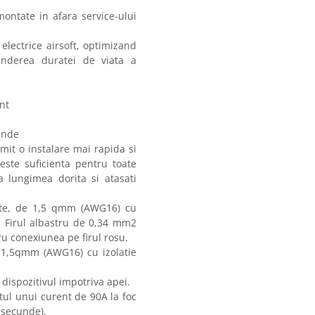
ontate in afara service-ului
electrice airsoft, optimizand
inderea duratei de viata a
nt
unde
mit o instalare mai rapida si
este suficienta pentru toate
la lungimea dorita si atasati
tate, de 1,5 qmm (AWG16) cu
. Firul albastru de 0,34 mm2
u conexiunea pe firul rosu.
 1,5qmm (AWG16) cu izolatie
dispozitivul impotriva apei.
tul unui curent de 90A la foc
 secunde).