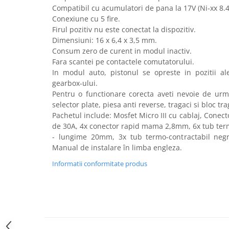
Compatibil cu acumulatori de pana la 17V (Ni-xx 8.4 -
Hop-Up
Conexiune cu 5 fire.
Kituri upgrade
Firul pozitiv nu este conectat la dispozitiv.
Mosfet / Alarme
Dimensiuni: 16 x 6,4 x 3,5 mm.
Consum zero de curent in modul inactiv.
Motoare
Fara scantei pe contactele comutatorului.
Parti mecanice
In modul auto, pistonul se opreste in pozitii al
Pistoane / Capete pistoane
gearbox-ului.
Selectorare de tir
Pentru o functionare corecta aveti nevoie de urma
selector plate, piesa anti reverse, tragaci si bloc tra
Tappet plate
Pachetul include: Mosfet Micro III cu cablaj, Conec
Pentru pusti sniper
de 30A, 4x conector rapid mama 2,8mm, 6x tub ter
SVD Dragunov
- lungime 20mm, 3x tub termo-contractabil ne
Manual de instalare în limba engleza.
VSR10 / BAR10 / MB03
Well MB01/4/5/8 (L96)
Informatii conformitate produs
Well MB06 (SR-2)
Well MB44 / TM AWS
M24
Altele
Arcuri / Ghidaje