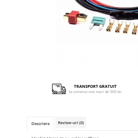
Pusti pentru lunetisti
Manuale
Electrice
Pe Gaz
Pusti mitraliera (SMG)
Electrice
Pe gaz
Mitraliere de companie (SAW)
Pusti shotgun
Distribuie
pe
Manuale
Facebook
TRANSPORT GRATUIT
Electrice
la comenzi mai mari de 500 lei
Grenade / Mine
Aruncatoare de grenade
Lansatoare de rachete
Review-uri
(0)
Descriere
Consumabile
Bile airsoft