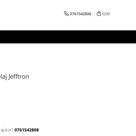
0761542808
0,00
laj Jefftron
 ajutor?
0761542808