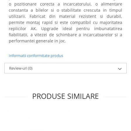
o pozitionare corecta a incarcatorului, o alimentare
Protectii sine RIS
constanta a bilelor si o stabilitate crescuta in timpul
Cutii acumulatori
utilizarii. Fabricat din material rezistent si durabil,
RIS / Baze montare
permite montaj rapid si este compatibil cu majoritatea
Alte accesorii
replicilor AK. Upgrade ideal pentru imbunatatirea
fiabilitatii, a vitezei de schimbare a incarcatoarelor si a
Amortizoare/Tracer/Accesorii
performantei generale in joc.
Adaptoare
Amortizoare
Informatii conformitate produs
Extensii teava
Tracer
Review-uri
(0)
Supresoare flama
Bipoduri
Lanterne/Accesorii
PRODUSE SIMILARE
Tinte antrenament
Pat/Maner arma
Pat replica
Maner replica