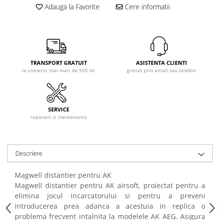
Red dot
Adauga la Favorite
Cere informatii
Veste tactice
Night vision
Statii Radio
Laser
Igiena personala
Rangefinder
Accesorii
Camere video sport
TRANSPORT GRATUIT
ASISTENTA CLIENTI
Incarcatoare
Hrana (MRE)
la comenzi mai mari de 500 lei
gratuit prin email sau telefon
Asalt / SMG
Pistol
Sniper
SERVICE
raparatii si mentenanta
Tevi de precizie
AEG 229-363mm
AEG 364-499mm
Descriere
AEG 500-715mm
Pentru Sniper
Magwell distantier pentru AK
Magwell distantier pentru AK airsoft, proiectat pentru a
Modificare corp arma
elimina jocul incarcatorului si pentru a preveni
Catari / Inaltatoare
introducerea prea adanca a acestuia in replica o
Monturi curele
problema frecvent intalnita la modelele AK AEG. Asigura