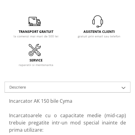
Red dot
Veste tactice
Night vision
Statii Radio
Laser
Igiena personala
Rangefinder
TRANSPORT GRATUIT
ASISTENTA CLIENTI
Accesorii
Camere video sport
la comenzi mai mari de 500 lei
gratuit prin email sau telefon
Incarcatoare
Hrana (MRE)
Asalt / SMG
Pistol
SERVICE
raparatii si mentenanta
Sniper
Tevi de precizie
AEG 229-363mm
Descriere
AEG 364-499mm
AEG 500-715mm
Incarcator AK 150 bile Cyma
Pentru Sniper
Modificare corp arma
Incarcatoarele cu o capacitate medie (mid-cap)
trebuie pregatite intr-un mod special inainte de
Catari / Inaltatoare
prima utilizare:
Monturi curele