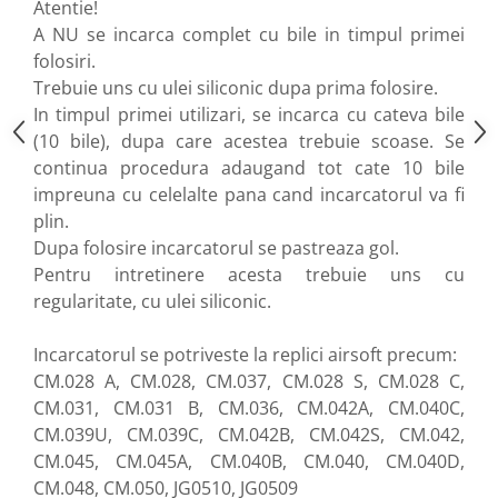
Atentie!
Protectii sine RIS
A NU se incarca complet cu bile in timpul primei
Cutii acumulatori
folosiri.
RIS / Baze montare
Trebuie uns cu ulei siliconic dupa prima folosire.
Alte accesorii
In timpul primei utilizari, se incarca cu cateva bile
Amortizoare/Tracer/Accesorii
(10 bile), dupa care acestea trebuie scoase. Se
continua procedura adaugand tot cate 10 bile
Adaptoare
impreuna cu celelalte pana cand incarcatorul va fi
Amortizoare
plin.
Extensii teava
Dupa folosire incarcatorul se pastreaza gol.
Tracer
Pentru intretinere acesta trebuie uns cu
Supresoare flama
regularitate, cu ulei siliconic.
Bipoduri
Lanterne/Accesorii
Incarcatorul se potriveste la replici airsoft precum:
CM.028 A, CM.028, CM.037, CM.028 S, CM.028 C,
Tinte antrenament
CM.031, CM.031 B, CM.036, CM.042A, CM.040C,
Pat/Maner arma
CM.039U, CM.039C, CM.042B, CM.042S, CM.042,
Pat replica
CM.045, CM.045A, CM.040B, CM.040, CM.040D,
Maner replica
CM.048, CM.050, JG0510, JG0509