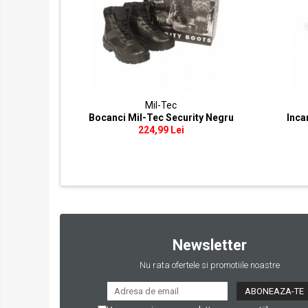
Hop-Up
Kituri upgrade
Mosfet / Alarme
Motoare
Parti mecanice
Pistoane / Capete pistoane
Mil-Tec
Selectorare de tir
Bocanci Mil-Tec Security Negru
Inca
224,99 Lei
Tappet plate
Pentru pusti sniper
SVD Dragunov
VSR10 / BAR10 / MB03
Well MB01/4/5/8 (L96)
Well MB06 (SR-2)
Newsletter
Well MB44 / TM AWS
M24
Nu rata ofertele si promotiile noastre
Altele
Arcuri / Ghidaje