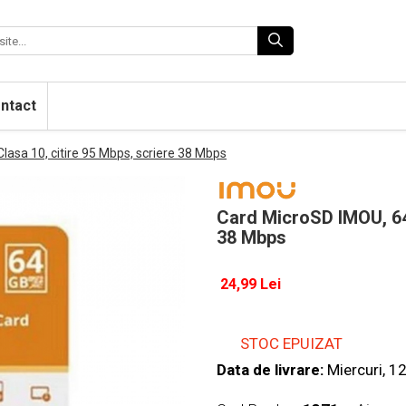
ntact
lasa 10, citire 95 Mbps, scriere 38 Mbps
Card MicroSD IMOU, 64 
38 Mbps
24,99 Lei
STOC EPUIZAT
Data de livrare:
Miercuri, 1