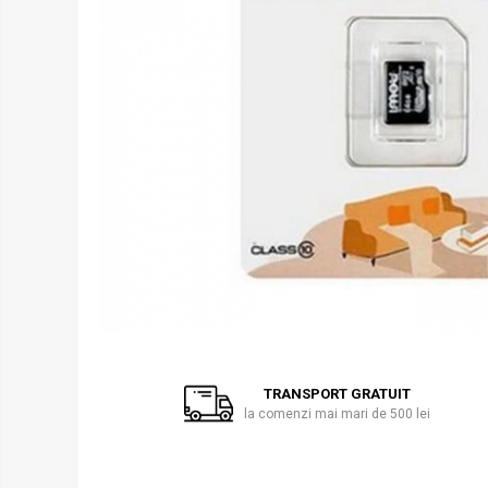
Pusti pentru lunetisti
Manuale
Electrice
Pe Gaz
Pusti mitraliera (SMG)
Electrice
Pe gaz
Mitraliere de companie (SAW)
Pusti shotgun
Manuale
Electrice
Distribuie
Grenade / Mine
pe
TRANSPORT GRATUIT
Aruncatoare de grenade
Facebook
la comenzi mai mari de 500 lei
Lansatoare de rachete
Bile airsoft