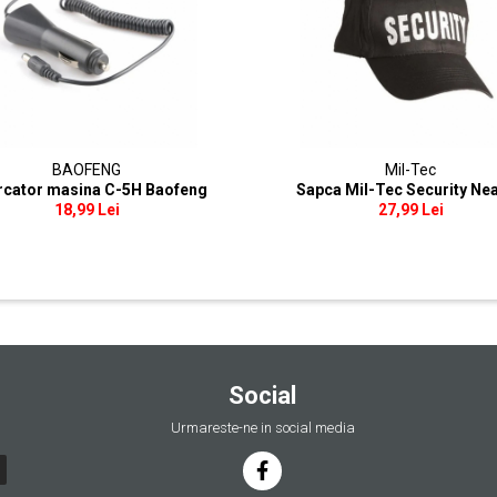
BAOFENG
Mil-Tec
rcator masina C-5H Baofeng
Sapca Mil-Tec Security Ne
18,99 Lei
27,99 Lei
Social
Urmareste-ne in social media