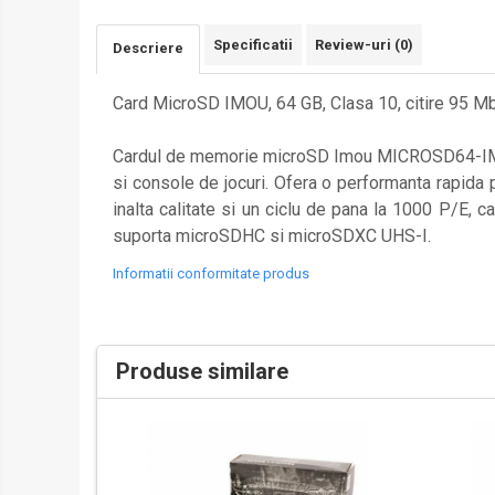
Bile 0.12 - 0.18
Bile 0.20 - 0.28
Specificatii
Review-uri
(0)
Descriere
Bile 0.30 - 0.36
Bile 0.40 - 0.50
Card MicroSD IMOU, 64 GB, Clasa 10, citire 95
Gaz si CO2
Cardul de memorie microSD Imou MICROSD64-IMOU es
Gaz
si console de jocuri. Ofera o performanta rapida 
CO2
inalta calitate si un ciclu de pana la 1000 P/E, 
Intretinere
suporta microSDHC si microSDXC UHS-I.
Pentru arme electrice
Informatii conformitate produs
Arcuri si ghidaje
Acumulatori / Alimentatoare
Bucse / Rulmenti
Produse similare
Cablaje / Contacte
Carcase gearbox
Cilindrii / Capete cilindrii
Duze aer