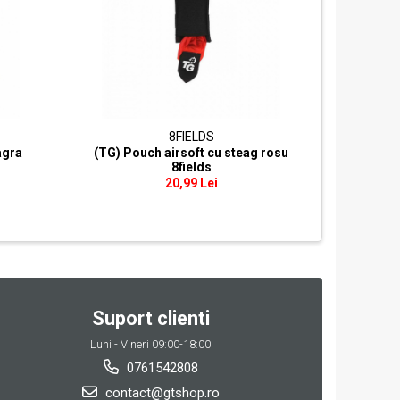
8FIELDS
agra
(TG) Pouch airsoft cu steag rosu
Curea Pa
8fields
20,99 Lei
Suport clienti
Luni - Vineri 09:00-18:00
0761542808
contact@gtshop.ro