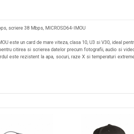
 Mbps, scriere 38 Mbps, MICROSD64-IMOU
te un card de mare viteza, clasa 10, U3 si V30, ideal pentru ut
pentru citirea si scrierea datelor precum fotografii, audio si 
cardul este rezistent la apa, socuri, raze X si temperaturi extre