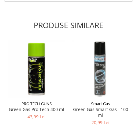
Pentru pistoale
HPA
PRODUSE SIMILARE
Optica
Binocluri
Lunete
Red dot
Night vision
Laser
Rangefinder
Accesorii
Incarcatoare
Asalt / SMG
PRO TECH GUNS
Smart Gas
Pistol
Green Gas Pro Tech 400 ml
Green Gas Smart Gas - 100
ml
Sniper
43,99 Lei
20,99 Lei
Tevi de precizie
AEG 229-363mm