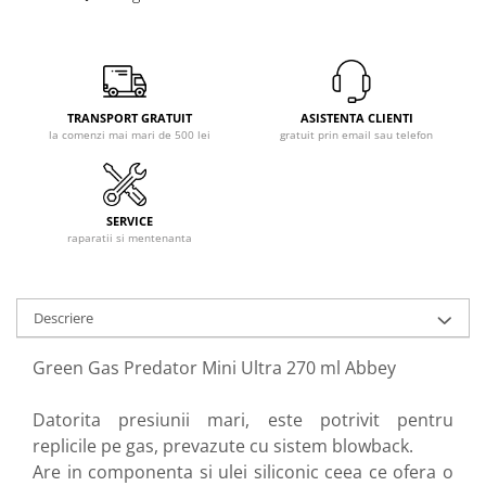
Bile 0.12 - 0.18
Bile 0.20 - 0.28
Bile 0.30 - 0.36
Bile 0.40 - 0.50
TRANSPORT GRATUIT
ASISTENTA CLIENTI
Gaz si CO2
la comenzi mai mari de 500 lei
gratuit prin email sau telefon
Gaz
CO2
Intretinere
SERVICE
raparatii si mentenanta
Piese si accesorii
Pentru arme electrice
Arcuri si ghidaje
Descriere
Acumulatori / Alimentatoare
Green Gas Predator Mini Ultra 270 ml Abbey
Bucse / Rulmenti
Cablaje / Contacte
Datorita presiunii mari, este potrivit pentru
Carcase gearbox
replicile pe gas, prevazute cu sistem blowback.
Cilindrii / Capete cilindrii
Are in componenta si ulei siliconic ceea ce ofera o
Duze aer