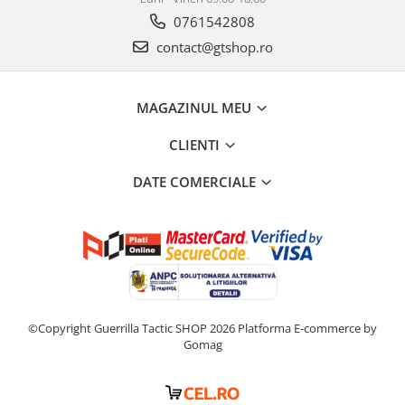
0761542808
Lanterne/Accesorii
contact@gtshop.ro
Tinte antrenament
Pat/Maner arma
Pat replica
MAGAZINUL MEU
Maner replica
CLIENTI
Uluc replica
Alte accesorii
DATE COMERCIALE
Vopsele camuflaj
Echipament Tactic
Imbracaminte
Uniforme
Jachete / Vestoane
©Copyright Guerrilla Tactic SHOP 2026
Platforma E-commerce by
Pantaloni
Gomag
Curele pantaloni
Tricouri / Bluze
Bocanci