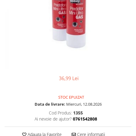
Pusti pentru lunetisti
Manuale
Electrice
Pe Gaz
Pusti mitraliera (SMG)
Electrice
Pe gaz
Mitraliere de companie (SAW)
Pusti shotgun
36,99 Lei
Manuale
Electrice
Grenade / Mine
STOC EPUIZAT
Data de livrare:
Miercuri, 12.08.2026
Aruncatoare de grenade
Cod Produs:
1355
Lansatoare de rachete
Ai nevoie de ajutor?
0761542808
Consumabile
Bile airsoft
Adauga la Favorite
Cere informatii