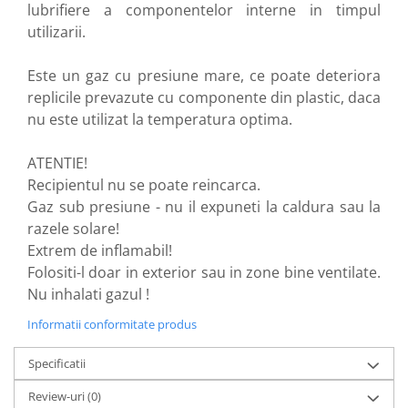
lubrifiere a componentelor interne in timpul
Hop-Up
utilizarii.
Kituri upgrade
Mosfet / Alarme
Este un gaz cu presiune mare, ce poate deteriora
Motoare
replicile prevazute cu componente din plastic, daca
Parti mecanice
nu este utilizat la temperatura optima.
Pistoane / Capete pistoane
ATENTIE!
Selectorare de tir
Recipientul nu se poate reincarca.
Tappet plate
Gaz sub presiune - nu il expuneti la caldura sau la
Pentru pusti sniper
razele solare!
SVD Dragunov
Extrem de inflamabil!
VSR10 / BAR10 / MB03
Folositi-l doar in exterior sau in zone bine ventilate.
Well MB01/4/5/8 (L96)
Nu inhalati gazul !
Well MB06 (SR-2)
Informatii conformitate produs
Well MB44 / TM AWS
M24
Specificatii
Altele
Review-uri
(0)
Arcuri / Ghidaje