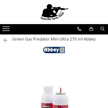
Toate Produsele
Arme airsoft
Pistoale
Green Gas Predator Mini Ultra 270 ml Abbey
Pistoale cu recul (Gaz)
Pistoale cu recul (CO2)
Pistoale fara recul (Gaz)
Pistoale fara recul (CO2)
Pistoale electrice
Pistoale manuale (spring)
Pusti de asalt
Electrice
Pe gaz
Manuale
HPA