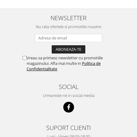
AEG 364-499mm
AEG 500-715mm
NEWSLETTER
Pentru Sniper
Nu rata ofertele si promotiile noastre
Modificare corp arma
Catari / Inaltatoare
Monturi curele
Protectii sine RIS
Vreau sa primesc newsletter cu promotiile
Cutii acumulatori
magazinului. Afla mai multe in
Politica de
Confidentialitate
RIS / Baze montare
Alte accesorii
SOCIAL
Amortizoare/Tracer/Accesorii
Adaptoare
Urmareste-ne in social media
Amortizoare
Extensii teava
Tracer
SUPORT CLIENTI
Supresoare flama
Bipoduri
Luni - Vineri 09:00-18:00